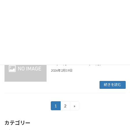
続きを読む
営業収入の対２０１９年同月比（２０２
お知らせ
０年１月～２０２６年２月）
2026年3月23日
続きを読む
営業収入の対２０１９年同月比（２０２
お知らせ
０年１月～２０２６年１月）
2026年2月19日
続きを読む
投
1
2
»
固
固
定
定
稿
ペ
ペ
カテゴリー
ー
ー
の
ジ
ジ