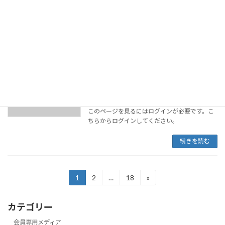
2025年12月9日
このページを見るにはログインが必要です。こ
ちらからログインしてください。
続きを読む
会報 全タク連NOW 令和7年11月号掲載
会報・広報誌
のお知らせ
2025年12月9日
このページを見るにはログインが必要です。こ
ちらからログインしてください。
続きを読む
投
1
2
…
18
»
固
固
固
定
定
定
稿
ペ
ペ
ペ
カテゴリー
ー
ー
ー
の
ジ
ジ
ジ
会員専用メディア