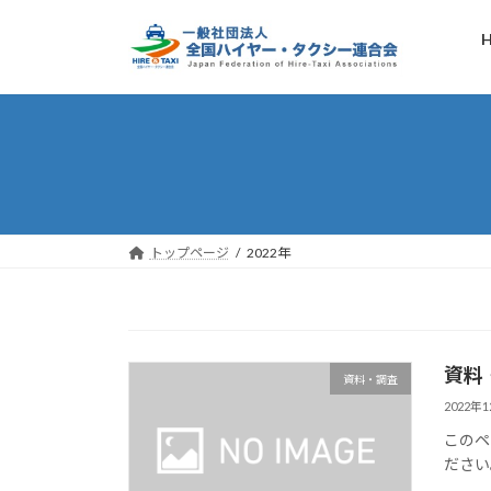
コ
ナ
ン
ビ
テ
ゲ
ン
ー
ツ
シ
へ
ョ
ス
ン
キ
に
ッ
移
プ
動
トップページ
2022年
資料
資料・調査
2022年
このペ
ださい