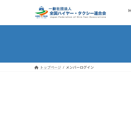
コ
ナ
ン
ビ
テ
ゲ
ン
ー
ツ
シ
へ
ョ
ス
ン
キ
に
ッ
移
プ
動
トップページ
メンバーログイン