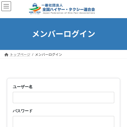
コ
ナ
ン
ビ
テ
ゲ
ン
ー
ツ
シ
へ
ョ
メンバーログイン
ス
ン
キ
に
ッ
移
プ
動
トップページ
メンバーログイン
ユーザー名
パスワード