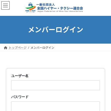
コ
ナ
ン
ビ
テ
ゲ
ン
ー
ツ
シ
へ
ョ
メンバーログイン
ス
ン
キ
に
ッ
移
プ
動
トップページ
メンバーログイン
ユーザー名
パスワード