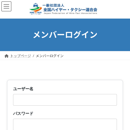
コ
ナ
ン
ビ
テ
ゲ
ン
ー
ツ
シ
へ
ョ
メンバーログイン
ス
ン
キ
に
ッ
移
プ
動
トップページ
メンバーログイン
ユーザー名
パスワード