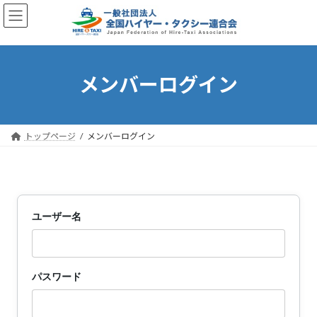
コ
ナ
ン
ビ
テ
ゲ
ン
ー
ツ
シ
へ
ョ
メンバーログイン
ス
ン
キ
に
ッ
移
プ
動
トップページ
メンバーログイン
ユーザー名
パスワード