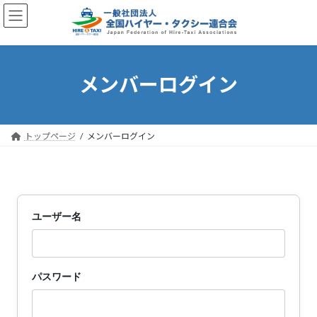
コ
ナ
ン
ビ
テ
ゲ
ン
ー
ツ
シ
へ
ョ
メンバーログイン
ス
ン
キ
に
ッ
移
プ
動
トップページ
メンバーログイン
ユーザー名
パスワード