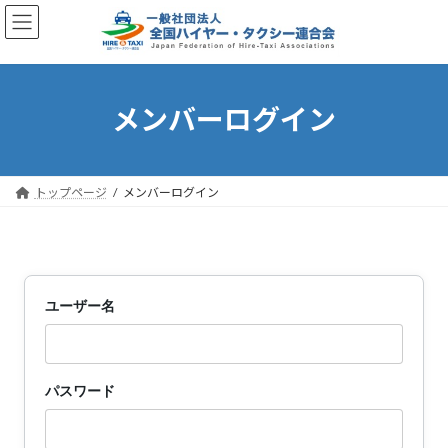
コ
ナ
ン
ビ
テ
ゲ
ン
ー
ツ
シ
へ
ョ
メンバーログイン
ス
ン
キ
に
ッ
移
プ
動
トップページ
メンバーログイン
ユーザー名
パスワード